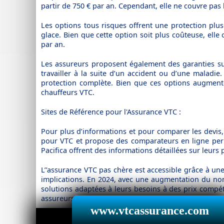
partir de 750 € par an. Cependant, elle ne couvre pas
Les options tous risques offrent une protection plus 
glace. Bien que cette option soit plus coûteuse, ell
par an.
Les assureurs proposent également des garanties sup
travailler à la suite d’un accident ou d’une maladie
protection complète. Bien que ces options augmentent 
chauffeurs VTC.
Sites de Référence pour l'Assurance VTC :
Pour plus d’informations et pour comparer les devis,
pour VTC et propose des comparateurs en ligne perm
Pacifica offrent des informations détaillées sur leur
L’’assurance VTC pas chère est accessible grâce à un
implications. En 2024, avec une augmentation du nom
solutions adaptées à leurs besoins à des prix compéti
assureurs pour trouver la couverture la plus avantag